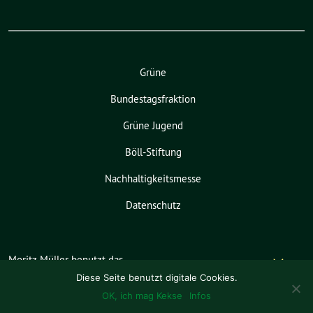
Grüne
Bundestagsfraktion
Grüne Jugend
Böll-Stiftung
Nachhaltigkeitsmesse
Datenschutz
Moritz Müller benutzt das
freie grüne Theme
sunflower
‐ ein
Diese Seite benutzt digitale Cookies.
Angebot der
verdigado eG
.
OK, ich mag Kekse
Infos