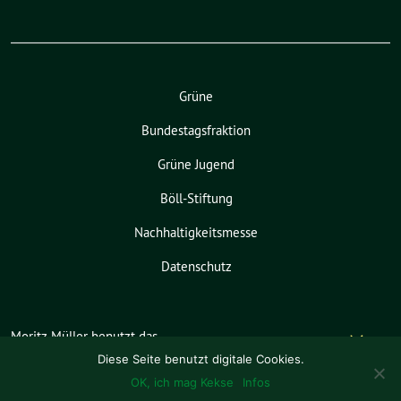
Grüne
Bundestagsfraktion
Grüne Jugend
Böll-Stiftung
Nachhaltigkeitsmesse
Datenschutz
Moritz Müller benutzt das
freie grüne Theme
sunflower
‐ ein
Diese Seite benutzt digitale Cookies.
Angebot der
verdigado eG
.
OK, ich mag Kekse
Infos