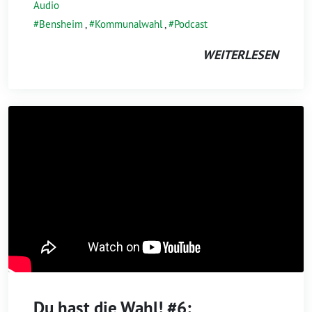
Audio
Bensheim
,
Kommunalwahl
,
Podcast
WEITERLESEN
Du hast die Wahl! #6: